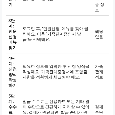
기
증 정
보
3단
계:
로그인 후, ‘민원신청’ 메뉴를 찾아 클
민원
해당
릭해요. 이후 ‘가족관계증명서 발
신청
없음
급’을 선택해요.
메뉴
찾기
4단
계:
필요한 정보를 입력한 후 신청 양식을
가족
신청
작성해요. 가족관계증명서에 포함될
관계
양식
사항을 정확하게 체크해야 해요.
정보
작성
하기
5단
계:
발급 수수료는 신용카드 또는 기타 결
수수
제 수단으로 간편하게 처리할 수 있어
결제
료
요. 결제가 완료되면, 발급 준비가 완
수단