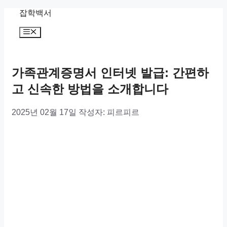
컨
잡학백서
텐
메
츠
뉴
로
건
너
가족관계증명서 인터넷 발급: 간편하
뛰
고 신속한 방법을 소개합니다
기
2025년 02월 17일
작성자:
피르피르